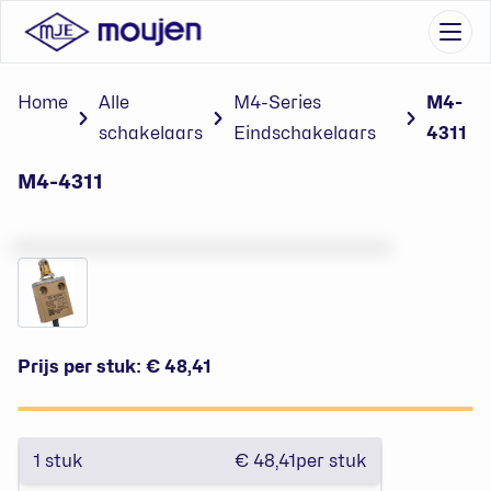
Go to content
Menu
Home
Alle
M4-Series
M4-
schakelaars
Eindschakelaars
4311
M4-4311
Prijs per stuk:
€ 48,41
1
stuk
€ 48,41
per stuk