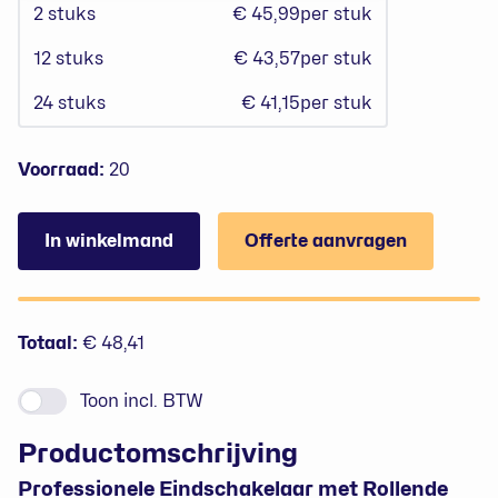
2
stuks
€ 45,99
per stuk
12
stuks
€ 43,57
per stuk
24
stuks
€ 41,15
per stuk
Voorraad:
20
In winkelmand
Offerte aanvragen
Prijzen
Totaal:
€ 48,41
Toon
incl. BTW
Productomschrijving
Professionele Eindschakelaar met Rollende