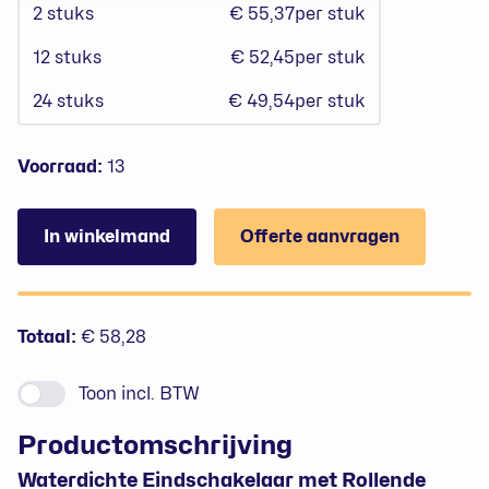
2
stuks
€ 55,37
per stuk
12
stuks
€ 52,45
per stuk
24
stuks
€ 49,54
per stuk
Voorraad:
13
In winkelmand
Offerte aanvragen
Prijzen
Totaal:
€ 58,28
Toon
incl. BTW
Productomschrijving
Waterdichte Eindschakelaar met Rollende