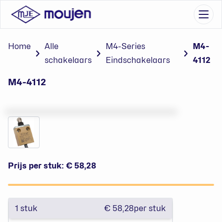
Go to content
Menu
Home
Alle
M4-Series
M4-
schakelaars
Eindschakelaars
4112
M4-4112
Prijs per stuk:
€ 58,28
1
stuk
€ 58,28
per stuk